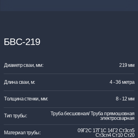
Диаметр сваи, мм:
219 мм
Длина сваи, м:
4 - 36 метра
Толщина стенки, мм:
8 - 12 мм
Труба бесшовная/ Труба прямошовная
Тип трубы:
электросварная
09Г2С 17Г1С 14Г2 Ст3сп5
Материал трубы:
Ст3сп4 Ст10 Ст20
Высота наконечника, мм:
420, 190 мм
8 - 12 мм
Толщина наконечника, мм:
Длина соед. пластины, мм:
200 мм
Ширина пластины, мм:
60 мм
Количество пластин:
4